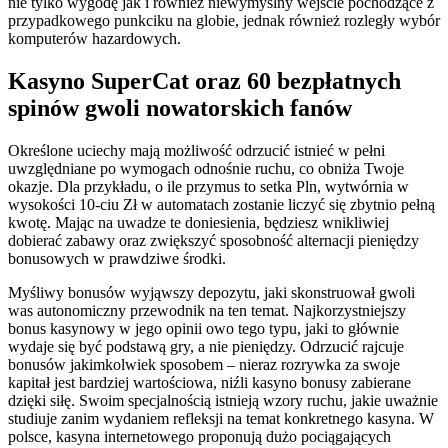
nie tylko wygodę jak i również niewymyślny wejście pochodzące z
przypadkowego punkciku na globie, jednak również rozległy wybór
komputerów hazardowych.
Kasyno SuperCat oraz 60 bezpłatnych
spinów gwoli nowatorskich fanów
Określone uciechy mają możliwość odrzucić istnieć w pełni
uwzględniane po wymogach odnośnie ruchu, co obniża Twoje
okazje. Dla przykładu, o ile przymus to setka Pln, wytwórnia w
wysokości 10-ciu Zł w automatach zostanie liczyć się zbytnio pełną
kwotę. Mając na uwadze te doniesienia, będziesz wnikliwiej
dobierać zabawy oraz zwiększyć sposobność alternacji pieniędzy
bonusowych w prawdziwe środki.
Myśliwy bonusów wyjąwszy depozytu, jaki skonstruował gwoli
was autonomiczny przewodnik na ten temat. Najkorzystniejszy
bonus kasynowy w jego opinii owo tego typu, jaki to głównie
wydaje się być podstawą gry, a nie pieniędzy. Odrzucić rajcuje
bonusów jakimkolwiek sposobem – nieraz rozrywka za swoje
kapitał jest bardziej wartościowa, niźli kasyno bonusy zabierane
dzięki siłę. Swoim specjalnością istnieją wzory ruchu, jakie uważnie
studiuje zanim wydaniem refleksji na temat konkretnego kasyna. W
polsce, kasyna internetowego proponują dużo pociągających