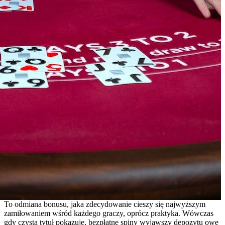
To odmiana bonusu, jaka zdecydowanie cieszy się najwyższym
zamiłowaniem wśród każdego graczy, oprócz praktyka. Wówczas
gdy czysta tytuł pokazuje, bezpłatne spiny wyjąwszy depozytu owe