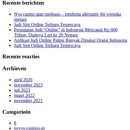
Recente berichten
Nya casino utan spelpaus – moderna alternativ för svenska
spelare
Judi Slot Online Terbaru Terpercaya
Perputaran Judi “Online” di Indonesia Mencapai Rp 600
Triliun, Duitnya Lari ke 20 Negara
Aplikasi Judi Online Paling Banyak Dipakai Orang Indonesia
Judi Slot Online Terbaru Terpercaya
Recente reacties
Archieven
april 2026
november 2023
juli 2023
maart 2022
november 2021
Categorieën
8
novos-casinos-pt