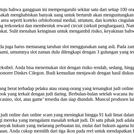
ju bahwa gangguan ini mempengaruhi sekitar satu dari setiap 100 or
apakah menghabiskan banyak uang untuk bertaruh akan menguntungkan 
a seperti korteks orbitofrontal medial, striatum, dan korteks cingulate
aling terkoneksi dan membentuk reward circuit (sirkuit penghargaan). 
at. Sulit menahan keinginan untuk mengambil risiko, keyakinan bahwa
da juga harus memasang taruhan slot menggunakan uang asli. Pada za
ami, umumnya slot zaman dulu dilengkapi dengan 3 gulungan yang ter
fleksibel. Anda bisa menemukan slot dengan risiko rendah, sedang, hing
honorer Dinkes Cilegon. Budi kemudian menjawab dengan hasil diskusi
ang berat terhadap pelaku atau orang-orang yang tersangkut judi onl
 yang terkait dengan judi daring. Berbulan-bulan setelah wacana itu 
‘casino, slot, atau game’ tersedia dan siap diunduh. Muncul produsen la
udi online dan online scam yang meningkat hingga 91 kali limat dalam 
i mereka yang mengalami masalah terkait judi. Di satu pihak judi adal
 banyak hukum yang melarang perbuatan ini, mulai dari hukum agama hi
maan. Anda cukup memilih dari tiga ikon pada reel untuk mendapatkan 