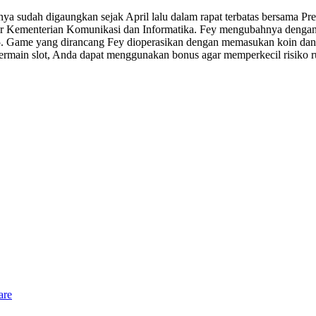
a sudah digaungkan sejak April lalu dalam rapat terbatas bersama Pre
okir Kementerian Komunikasi dan Informatika. Fey mengubahnya dengan 
 Game yang dirancang Fey dioperasikan dengan memasukan koin dan m
bermain slot, Anda dapat menggunakan bonus agar memperkecil risiko r
are