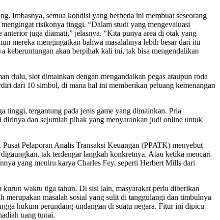
ang. Imbasnya, semua kondisi yang berbeda ini membuat seseorang
mengingat risikonya tinggi. “Dalam studi yang mengevaluasi
 anterior juga diamati,” jelasnya. “Kita punya area di otak yang
Namun mereka mengingatkan bahwa masalahnya lebih besar dari itu
 keberuntungan akan berpihak kali ini, tak bisa mengendalikan
man dulu, slot dimainkan dengan mengandalkan pegas ataupun roda
diri dari 10 simbol, di mana hal ini memberikan peluang kemenangan
ga tinggi, tergantung pada jenis game yang dimainkan. Pria
 dirinya dan sejumlah pihak yang menyarankan judi online untuk
ine. Pusat Pelaporan Analis Transaksi Keuangan (PPATK) menyebut
digaungkan, tak terdengar langkah konkretnya. Atau ketika mencari
innya yang meniru karya Charles Fey, seperti Herbert Mills dari
kurun waktu tiga tahun. Di sisi lain, masyarakat perlu diberikan
ah merupakan masalah sosial yang sulit di tanggulangi dan timbulnya
ngga hukum perundang-undangan di suatu negara. Fitur ini dipicu
hadiah uang tunai.