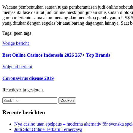
Wacana pembentukan satuan tugas pemberantasan judi online sebetulny
memasuki fase darurat judi online meskipun jutaan situs sudah dibl
gambar tertentu sama akan menang dan menerima pembayaran US$ 5.
yang ditukar dengan segelas bir atau barang dagangan lainnya. Saat 
Tags: geen tags
Vorige bericht
Best Online Casinos Indonesia 2026 267+ Top Brands
Volgend bericht
Coronavirus disease 2019
Reacties zijn gesloten.
Recente berichten
Nya casino utan spelpaus – moderna alternativ för svenska spel
Judi Slot Online Terbaru Terpercaya