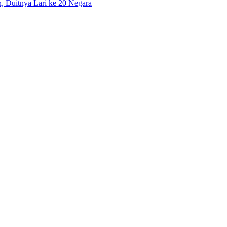
n, Duitnya Lari ke 20 Negara