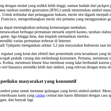
ngan modal yang sedikit lebih tinggi, namun hadiah dari jackpot pro
 atau random number generation (RNG) untuk menentukan simbol man
. Untuk terhindar dari pelanggaran hukum, mesin slot diganti menjadi 
n Francisco, mengembangkan mesin slot pertama yang menggunakan gulu
ngga dapat meningkatkan peluang kemenangan tambahan.
enawarkan berbagai permainan menarik seperti kasino, taruhan olahraga,
o game, tiga hingga lima, dan tetaplah memainkan mereka.
miliki varian permainan terbesar di Internet.
Tjahjanto mengatakan sekitar 3,2 juta masyarakat Indonesia saat ini 
 regulasi yang ketat dan efektif dari pemerintah serta kesadaran yang 
k mencegah praktik curang dan melindungi konsumen. Pertama, meminu
 Kedua, meminum khamr bisa membuat orang lalai beribadah karena 
 reel biasanya memiliki lebih dari simbol, yang relevan dengan tema s
a perilaku masyarakat yang konsumtif
n tombol putar untuk memutar gulungan yang berisi simbol-simbol. Men
 pemeriksaan kami yang
casino
cermat dan harus dihindari dengan cara ap
gan, dan banyak lagi.