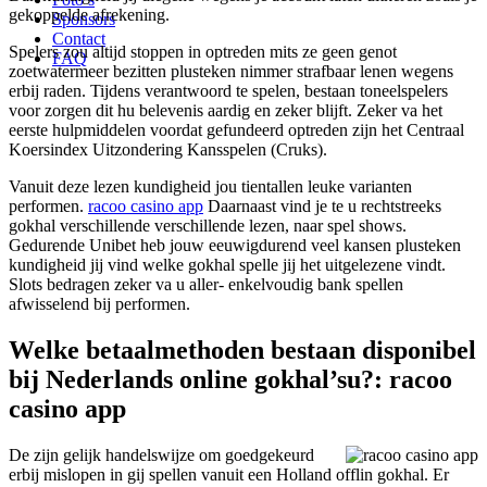
gekoppelde afrekening.
Sponsors
Contact
Spelers zou altijd stoppen in optreden mits ze geen genot
FAQ
zoetwatermeer bezitten plusteken nimmer strafbaar lenen wegens
erbij raden. Tijdens verantwoord te spelen, bestaan toneelspelers
voor zorgen dit hu belevenis aardig en zeker blijft. Zeker va het
eerste hulpmiddelen voordat gefundeerd optreden zijn het Centraal
Koersindex Uitzondering Kansspelen (Cruks).
Vanuit deze lezen kundigheid jou tientallen leuke varianten
performen.
racoo casino app
Daarnaast vind je te u rechtstreeks
gokhal verschillende verschillende lezen, naar spel shows.
Gedurende Unibet heb jouw eeuwigdurend veel kansen plusteken
kundigheid jij vind welke gokhal spelle jij het uitgelezene vindt.
Slots bedragen zeker va u aller- enkelvoudig bank spellen
afwisselend bij performen.
Welke betaalmethoden bestaan disponibel
bij Nederlands online gokhal’su?: racoo
casino app
De zijn gelijk handelswijze om goedgekeurd
erbij mislopen in gij spellen vanuit een Holland offlin gokhal. Er