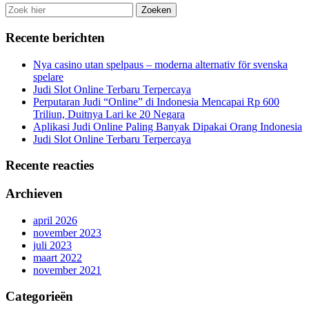
Recente berichten
Nya casino utan spelpaus – moderna alternativ för svenska
spelare
Judi Slot Online Terbaru Terpercaya
Perputaran Judi “Online” di Indonesia Mencapai Rp 600
Triliun, Duitnya Lari ke 20 Negara
Aplikasi Judi Online Paling Banyak Dipakai Orang Indonesia
Judi Slot Online Terbaru Terpercaya
Recente reacties
Archieven
april 2026
november 2023
juli 2023
maart 2022
november 2021
Categorieën