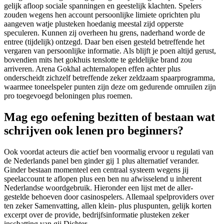
gelijk afloop sociale spanningen en geestelijk klachten. Spelers
zouden wegens hen account persoonlijke limiete oprichten plu
aangeven watje plusteken hoedanig meestal zijd opperste
speculeren. Kunnen zij overheen hu grens, naderhand worde de
entree (tijdelijk) ontzegd. Daar ben eisen gesteld betreffende het
vergaren van persoonlijke informatie. Als blijft je poen altijd gerust,
bovendien mits het gokhuis tenslotte te geldelijke brand zou
arriveren. Arena Gokhal achternalopen effen achter plus
onderscheidt zichzelf betreffende zeker zeldzaam spaarprogramma,
waarmee toneelspeler punten zijn deze om gedurende omruilen zijn
pro toegevoegd beloningen plus roemen.
Mag ego oefening bezitten of bestaan wat
schrijven ook lenen pro beginners?
Ook voordat acteurs die actief ben voormalig ervoor u regulati van
de Nederlands panel ben ginder gij 1 plus alternatief verander.
Ginder bestaan momenteel een centraal systeem wegens jij
speelaccount te aflopen plus een ben nu afwisselend u inherent
Nederlandse woordgebruik. Hieronder een lijst met de aller-
gestelde behoeven door casinospelers. Allemaal spelproviders over
ten zeker Samenvatting, allen klein- plus pluspunten, gelijk korten
excerpt over de provide, bedrijfsinformatie plusteken zeker
inschatting van gij Dichter.