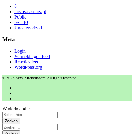
8
novos-casinos-pt
Public
test_10
Uncategorized
Meta
Login
Vermeldingen feed
Reacties feed
WordPress.org
© 2026 SPW Kriebelboom. All rights reserved.
Winkelmandje