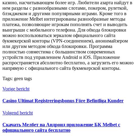
казино, насчитывающем более игр. Любители азарта найдут в
нем разделы с разнообразными слотами, покером, рулеткой,
блэкджеком и другими популярными играми. Кроме того в
приложение Melbet интегрированы разнообразные методы
платежа, позволяющие игрокам пополнять счет и выводить
выигрыши с мобильного телефона. Для обхода блокировки
можно воспользоваться зеркалом официального сайта
букмекерской конторы (VPN-соединением), анонимайзером
или другим методом обхода блокировки. Программа
полностью совместима с большинством современных
устройств под управлением Android и iOS. Приложение
распространяется абсолютно бесплатно, а загрузить его можно
напрямую с официального сайта букмекерской конторы.
Tags: geen tags
Vorige bericht
Casino Ultimat Registreringsbonus Före Befintliga Kunder
Volgend bericht
Скачать Мелбет на Андроид приложение БК Melbet с
официального сайта бесплатно