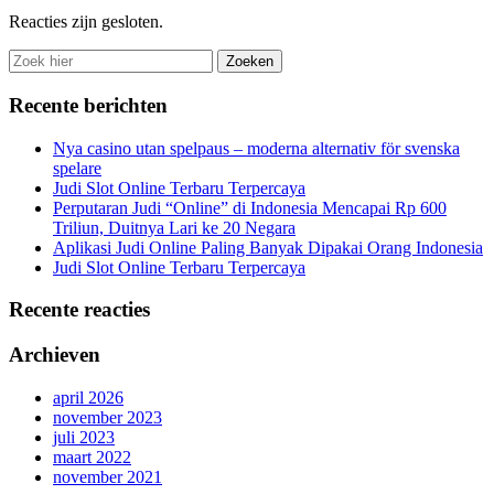
Reacties zijn gesloten.
Recente berichten
Nya casino utan spelpaus – moderna alternativ för svenska
spelare
Judi Slot Online Terbaru Terpercaya
Perputaran Judi “Online” di Indonesia Mencapai Rp 600
Triliun, Duitnya Lari ke 20 Negara
Aplikasi Judi Online Paling Banyak Dipakai Orang Indonesia
Judi Slot Online Terbaru Terpercaya
Recente reacties
Archieven
april 2026
november 2023
juli 2023
maart 2022
november 2021